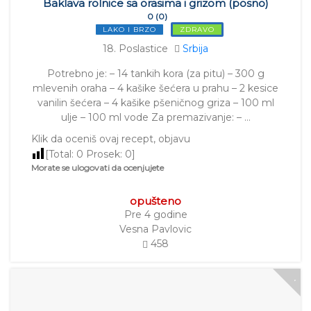
Baklava rolnice sa orasima i grizom (posno)
0 (0)
LAKO I BRZO
ZDRAVO
18. Poslastice
Srbija
Potrebno je: – 14 tankih kora (za pitu) – 300 g
mlevenih oraha – 4 kašike šećera u prahu – 2 kesice
vanilin šećera – 4 kašike pšeničnog griza – 100 ml
ulje – 100 ml vode Za premazivanje: – …
Klik da oceniš ovaj recept, objavu
[Total:
0
Prosek:
0
]
Morate se ulogovati da ocenjujete
opušteno
Pre 4 godine
Vesna Pavlovic
458