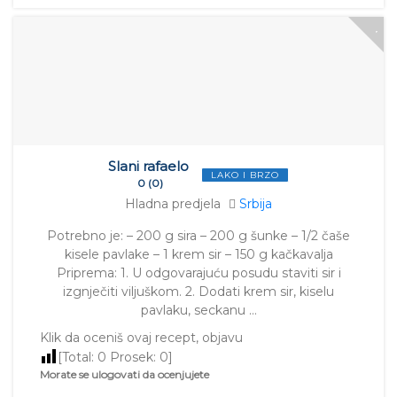
Slani rafaelo
LAKO I BRZO
0 (0)
Hladna predjela
Srbija
Potrebno je: – 200 g sira – 200 g šunke – 1/2 čaše
kisele pavlake – 1 krem sir – 150 g kačkavalja
Priprema: 1. U odgovarajuću posudu staviti sir i
izgnječiti viljuškom. 2. Dodati krem sir, kiselu
pavlaku, seckanu …
Klik da oceniš ovaj recept, objavu
[Total:
0
Prosek:
0
]
Morate se ulogovati da ocenjujete