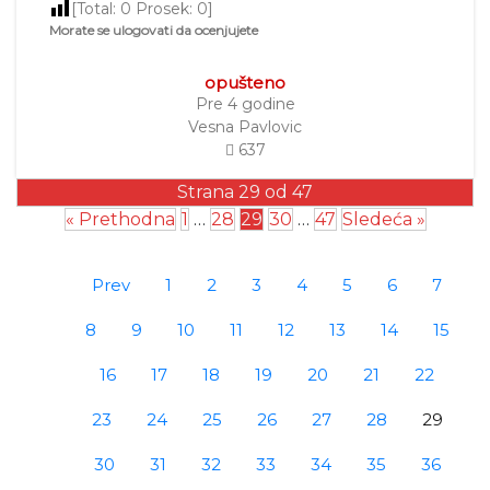
[Total:
0
Prosek:
0
]
Morate se ulogovati da ocenjujete
opušteno
Pre 4 godine
Vesna Pavlovic
637
Strana 29 od 47
« Prethodna
1
…
28
29
30
…
47
Sledeća »
Prev
1
2
3
4
5
6
7
8
9
10
11
12
13
14
15
16
17
18
19
20
21
22
23
24
25
26
27
28
29
30
31
32
33
34
35
36