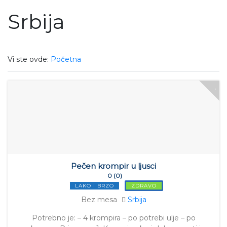
Srbija
Vi ste ovde:
Početna
Pečen krompir u ljusci
0 (0)
LAKO I BRZO
ZDRAVO
Bez mesa
Srbija
Potrebno je: – 4 krompira – po potrebi ulje – po