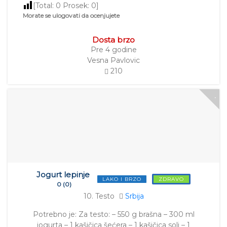
[Total:
0
Prosek:
0
]
Morate se ulogovati da ocenjujete
Dosta brzo
Pre 4 godine
Vesna Pavlovic
210
Jogurt lepinje
LAKO I BRZO
ZDRAVO
0 (0)
10. Testo
Srbija
Potrebno je: Za testo: – 550 g brašna – 300 ml
jogurta – 1 kašičica šećera – 1 kašičica soli – 1