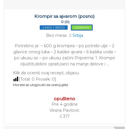
Krompir sa ajvarom (posno)
0 (0)
LAKO I BRZO
ZDRAVO
Bez mesa
Srbija
Potrebno je: – 600 g krompira – po potrebi ulje – 2
glavice crnog luka – 2 kašike ajvara – 6 kašika voda –
po ukusu so – po ukusu začini Priprema: 1. Krompir
oljuštiti,dobro oprati,iseći na manje delove i …
Klik da oceniš ovaj recept, objavu
[Total:
0
Prosek:
0
]
Morate se ulogovati da ocenjujete
opušteno
Pre 4 godine
Vesna Pavlovic
317