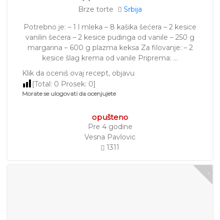
Brze torte
Srbija
Potrebno je: – 1 l mleka – 8 kašika šećera – 2 kesice
vanilin šećera – 2 kesice pudinga od vanile – 250 g
margarina – 600 g plazma keksa Za filovanje: – 2
kesice šlag krema od vanile Priprema: …
Klik da oceniš ovaj recept, objavu
[Total:
0
Prosek:
0
]
Morate se ulogovati da ocenjujete
opušteno
Pre 4 godine
Vesna Pavlovic
1311