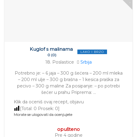
Kuglof s malinama
LAKO I BRZO
0 (0)
18. Poslastice
Srbija
Potrebno je: – 6 jaja – 300 g šećera – 200 ml mleka
– 200 ml ulje – 300 g brašna – 1 kesica praška za
pecivo – 300 g maline Za posipanje: – po potrebi
šećer u prahu Priprema: …
Klik da oceniš ovaj recept, objavu
[Total:
0
Prosek:
0
]
Morate se ulogovati da ocenjujete
opušteno
Pre 4 godine