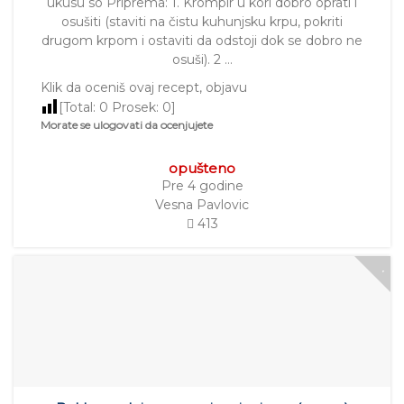
ukusu so Priprema: 1. Krompir u kori dobro oprati i
osušiti (staviti na čistu kuhunjsku krpu, pokriti
drugom krpom i ostaviti da odstoji dok se dobro ne
osuši). 2 …
Klik da oceniš ovaj recept, objavu
[Total:
0
Prosek:
0
]
Morate se ulogovati da ocenjujete
opušteno
Pre 4 godine
Vesna Pavlovic
413