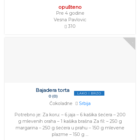
opušteno
Pre 4 godine
Vesna Pavlovic
310
Bajadera torta
LAKO I BRZO
0 (0)
Čokoladne
Srbija
Potrebno je: Za koru: – 6 jaja – 6 kašika šećera – 200
g mlevenih oraha – 1 kašika brašna Za fil: – 250 g
margarina – 250 g šećera u prahu – 150 g mlevene
plazme – 150 g …