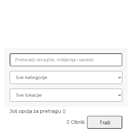
Search for:
Još opcija za pretragu
Obriši
Traži