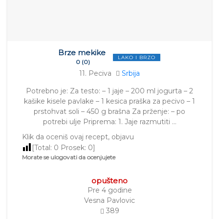
Brze mekike
LAKO I BRZO
0 (0)
11. Peciva
Srbija
Potrebno je: Za testo: – 1 jaje – 200 ml jogurta – 2
kašike kisele pavlake – 1 kesica praška za pecivo – 1
prstohvat soli – 450 g brašna Za prženje: – po
potrebi ulje Priprema: 1. Jaje razmutiti …
Klik da oceniš ovaj recept, objavu
[Total:
0
Prosek:
0
]
Morate se ulogovati da ocenjujete
opušteno
Pre 4 godine
Vesna Pavlovic
389