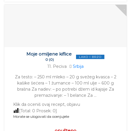
Moje omiljene kiflice
LAKO I BRZO
0 (0)
11. Peciva
Srbija
Za testo: – 250 ml mleko – 20 g svežeg kvasca – 2
kašike šećera – 1 žumance – 100 ml ulje – 600 g
brašna Za nadev: – po potrebi džem id kajsije Za
premazivanje: – 1 belance Za …
Klik da oceniš ovaj recept, objavu
[Total:
0
Prosek:
0
]
Morate se ulogovati da ocenjujete
opušteno