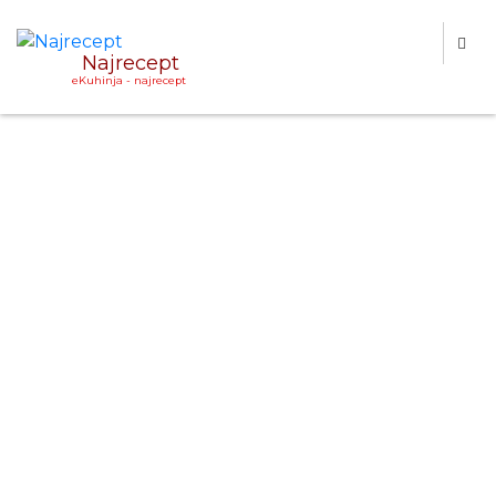
Najrecept
eKuhinja - najrecept