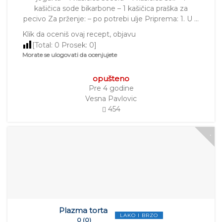
kašičica sode bikarbone – 1 kašičica praška za
pecivo Za prženje: – po potrebi ulje Priprema: 1. U …
Klik da oceniš ovaj recept, objavu
[Total:
0
Prosek:
0
]
Morate se ulogovati da ocenjujete
opušteno
Pre 4 godine
Vesna Pavlovic
454
Plazma torta
LAKO I BRZO
0 (0)