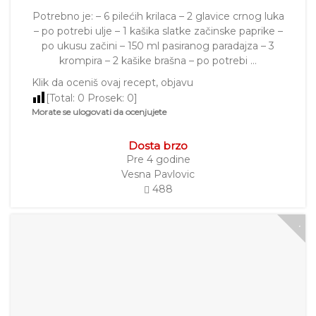
Potrebno je: – 6 pilećih krilaca – 2 glavice crnog luka
– po potrebi ulje – 1 kašika slatke začinske paprike –
po ukusu začini – 150 ml pasiranog paradajza – 3
krompira – 2 kašike brašna – po potrebi …
Klik da oceniš ovaj recept, objavu
[Total:
0
Prosek:
0
]
Morate se ulogovati da ocenjujete
Dosta brzo
Pre 4 godine
Vesna Pavlovic
488