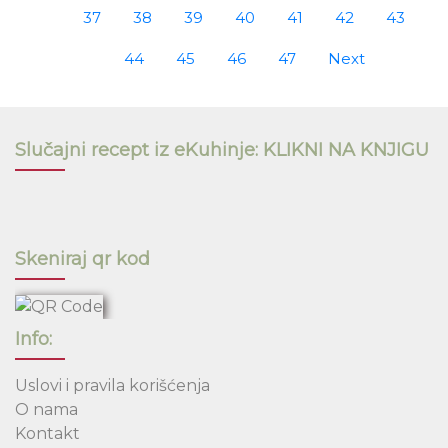
37
38
39
40
41
42
43
44
45
46
47
Next
Slučajni recept iz eKuhinje: KLIKNI NA KNJIGU
Skeniraj qr kod
Info:
Uslovi i pravila korišćenja
O nama
Kontakt