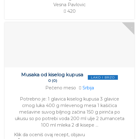
Vesna Pavlovic
420
Musaka od kiselog kupusa
LAKO I BRZO
0 (0)
Pečeno meso
Srbija
Potrebno je: 1 glavica kiselog kupusa 3 glavice
crnog luka 400 g mlevenog mesa 1 kašičica
mešavine suvog biljnog začina 150 g pirinča po
ukusu so po potrebi voda 200 ml ulje 2 žumanceta
100 ml mleka 2 dl kisepe …
Klik da oceniš ovaj recept, objavu