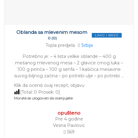
Oblanda sa mlevenim mesom
LAKO I BRZO
0 (0)
Topla predjela
Srbija
Potrebno je: – 4 lista velike oblande – 400 g
mešanog mlevenog mesa – 2 glavice crnog luka –
100 g pirinča – 100 g senfa – 1 kašičica meśavine
suvog biljnog začina – po potrebi ulje – po potrebi …
Klik da oceniš ovaj recept, objavu
[Total:
0
Prosek:
0
]
Morate se ulogovati da ocenjujete
opušteno
Pre 4 godine
Vesna Pavlovic
569