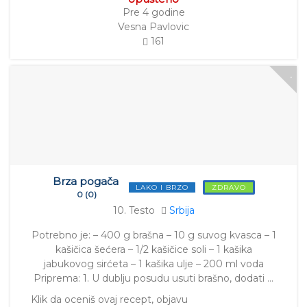
Pre 4 godine
Vesna Pavlovic
161
Brza pogača
LAKO I BRZO
ZDRAVO
0 (0)
10. Testo
Srbija
Potrebno je: – 400 g brašna – 10 g suvog kvasca – 1
kašičica šećera – 1/2 kašičice soli – 1 kašika
jabukovog sirćeta – 1 kašika ulje – 200 ml voda
Priprema: 1. U dublju posudu usuti brašno, dodati …
Klik da oceniš ovaj recept, objavu