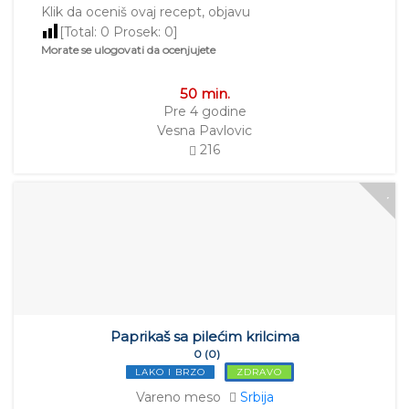
Klik da oceniš ovaj recept, objavu
[Total:
0
Prosek:
0
]
Morate se ulogovati da ocenjujete
50 min.
Pre 4 godine
Vesna Pavlovic
216
Paprikaš sa pilećim krilcima
0 (0)
LAKO I BRZO
ZDRAVO
Vareno meso
Srbija