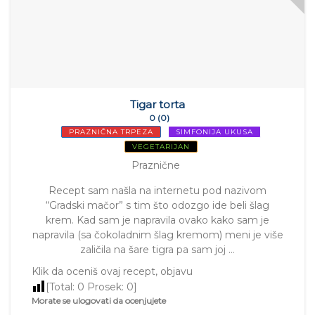
Tigar torta
0 (0)
PRAZNIČNA TRPEZA
SIMFONIJA UKUSA
VEGETARIJAN
Praznične
Recept sam našla na internetu pod nazivom
“Gradski mačor” s tim što odozgo ide beli šlag
krem. Kad sam je napravila ovako kako sam je
napravila (sa čokoladnim šlag kremom) meni je više
zaličila na šare tigra pa sam joj …
Klik da oceniš ovaj recept, objavu
[Total:
0
Prosek:
0
]
Morate se ulogovati da ocenjujete