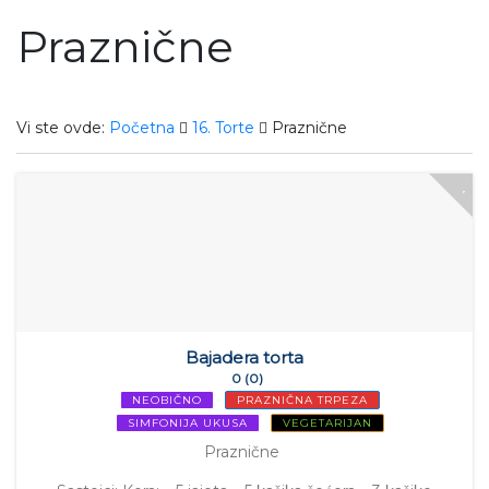
Praznične
Vi ste ovde:
Početna
16. Torte
Praznične
Bajadera torta
0 (0)
NEOBIČNO
PRAZNIČNA TRPEZA
SIMFONIJA UKUSA
VEGETARIJAN
Praznične