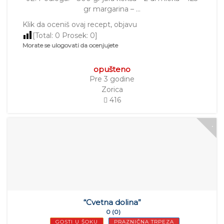
gr margarina – …
Klik da oceniš ovaj recept, objavu
[Total:
0
Prosek:
0
]
Morate se ulogovati da ocenjujete
opušteno
Pre 3 godine
Zorica
416
“Cvetna dolina”
0 (0)
GOSTI U ŠOKU
PRAZNIČNA TRPEZA