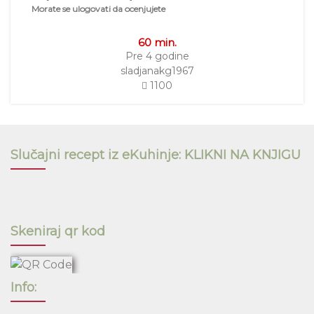
Morate se ulogovati da ocenjujete
60 min.
Pre 4 godine
sladjanakg1967
1100
Slučajni recept iz eKuhinje: KLIKNI NA KNJIGU
Skeniraj qr kod
Info: