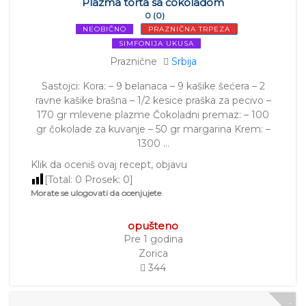
Plazma torta sa čokoladom
0 (0)
NEOBIČNO
PRAZNIČNA TRPEZA
SIMFONIJA UKUSA
Praznične
Srbija
Sastojci: Kora: – 9 belanaca – 9 kašike šećera – 2
ravne kašike brašna – 1/2 kesice praška za pecivo –
170 gr mlevene plazme Čokoladni premaz: – 100
gr čokolade za kuvanje – 50 gr margarina Krem: –
1300 …
Klik da oceniš ovaj recept, objavu
[Total:
0
Prosek:
0
]
Morate se ulogovati da ocenjujete
opušteno
Pre 1 godina
Zorica
344