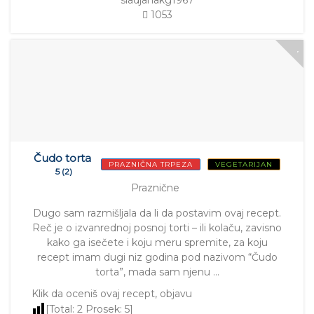
1053
Čudo torta
PRAZNIČNA TRPEZA
VEGETARIJAN
5 (2)
Praznične
Dugo sam razmišljala da li da postavim ovaj recept.
Reč je o izvanrednoj posnoj torti – ili kolaču, zavisno
kako ga isečete i koju meru spremite, za koju
recept imam dugi niz godina pod nazivom “Čudo
torta”, mada sam njenu …
Klik da oceniš ovaj recept, objavu
[Total:
2
Prosek:
5
]