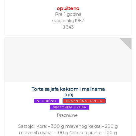
opušteno
Pre 1 godina
sladjanakg1967
343
Torta sa jafa keksom i malinama
0 (0)
NEOBIČNO
PRAZNIČNA TRPEZA
SIMFONIJA UKUSA
Praznične
Sastojci: Kora: – 300 g mlevenog keksa – 200 g
mlevenih oraha – 100 g šećera u prahu – 100 g