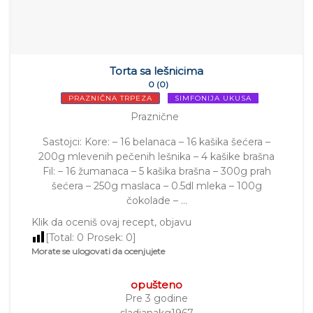
Torta sa lešnicima
0 (0)
PRAZNIČNA TRPEZA
SIMFONIJA UKUSA
Praznične
Sastojci: Kore: – 16 belanaca – 16 kašika šećera –
200g mlevenih pečenih lešnika – 4 kašike brašna
Fil: – 16 žumanaca – 5 kašika brašna – 300g prah
šećera – 250g maslaca – 0.5dl mleka – 100g
čokolade – …
Klik da oceniš ovaj recept, objavu
[Total:
0
Prosek:
0
]
Morate se ulogovati da ocenjujete
opušteno
Pre 3 godine
sladjanakg1967