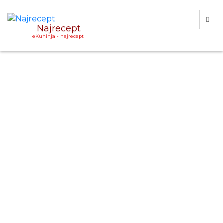
Najrecept
eKuhinja - najrecept