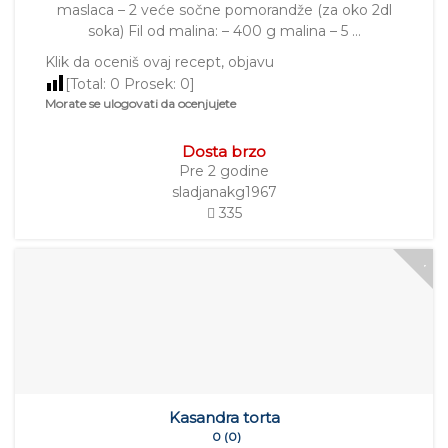
maslaca – 2 veće sočne pomorandže (za oko 2dl
soka) Fil od malina: – 400 g malina – 5 …
Klik da oceniš ovaj recept, objavu
[Total:
0
Prosek:
0
]
Morate se ulogovati da ocenjujete
Dosta brzo
Pre 2 godine
sladjanakg1967
335
Kasandra torta
0 (0)