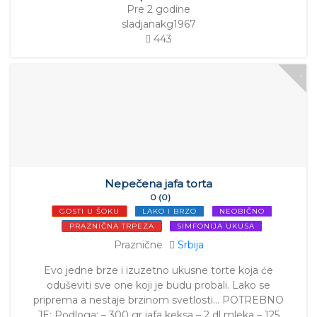
Pre 2 godine
sladjanakg1967
443
Nepečena jafa torta
0 (0)
GOSTI U ŠOKU
LAKO I BRZO
NEOBIČNO
PRAZNIČNA TRPEZA
SIMFONIJA UKUSA
Praznične
Srbija
Evo jedne brze i izuzetno ukusne torte koja će
oduševiti sve one koji je budu probali. Lako se
priprema a nestaje brzinom svetlosti… POTREBNO
JE: Podloga: – 300 gr jafa keksa – 2 dl mleka – 125