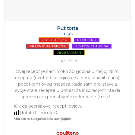
Puž torta
0 (0)
GOSTI U ŠOKU
NEOBIČNO
PRAZNIČNA TRPEZA
SIMFONIJA UKUSA
VEGETARIJAN
Praznične
Ovaj recept je čamio oko 30 godina u mojoj zbirci
recepata (uzet od koleginice sa posla davnih dana) i
početkom ovog meseca, kada sam prelistavala
svoje stare recepte u potrazi za inspiracijom šta da
spremim za predstojeće rođendane (i muž …
Klik da oceniš ovaj recept, objavu
[Total:
0
Prosek:
0
]
Morate se ulogovati da ocenjujete
opušteno