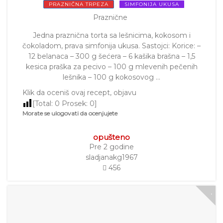
PRAZNIČNA TRPEZA
SIMFONIJA UKUSA
Praznične
Jedna praznična torta sa lešnicima, kokosom i
čokoladom, prava simfonija ukusa. Sastojci: Korice: –
12 belanaca – 300 g šećera – 6 kašika brašna – 1,5
kesica praška za pecivo – 100 g mlevenih pečenih
lešnika – 100 g kokosovog …
Klik da oceniš ovaj recept, objavu
[Total:
0
Prosek:
0
]
Morate se ulogovati da ocenjujete
opušteno
Pre 2 godine
sladjanakg1967
456