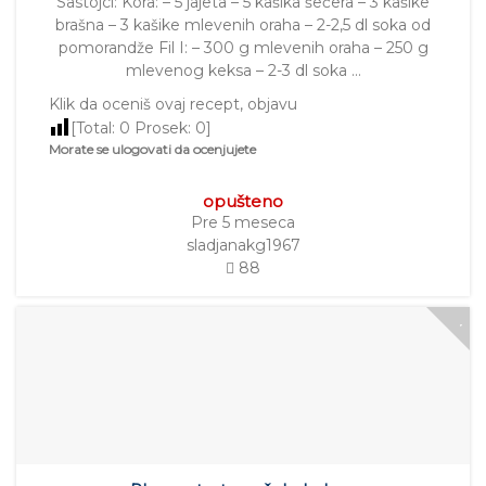
Sastojci: Kora: – 5 jajeta – 5 kašika šećera – 3 kašike
brašna – 3 kašike mlevenih oraha – 2-2,5 dl soka od
pomorandže Fil I: – 300 g mlevenih oraha – 250 g
mlevenog keksa – 2-3 dl soka …
Klik da oceniš ovaj recept, objavu
[Total:
0
Prosek:
0
]
Morate se ulogovati da ocenjujete
opušteno
Pre 5 meseca
sladjanakg1967
88