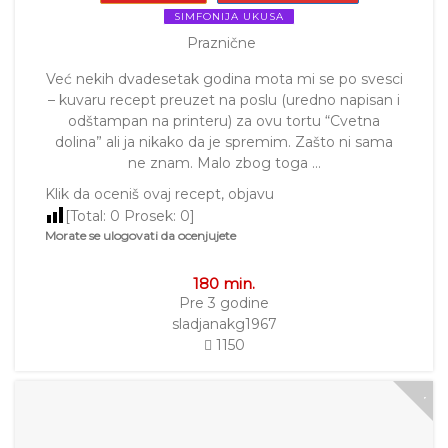
SIMFONIJA UKUSA
Praznične
Već nekih dvadesetak godina mota mi se po svesci
– kuvaru recept preuzet na poslu (uredno napisan i
odštampan na printeru) za ovu tortu “Cvetna
dolina” ali ja nikako da je spremim. Zašto ni sama
ne znam. Malo zbog toga …
Klik da oceniš ovaj recept, objavu
[Total:
0
Prosek:
0
]
Morate se ulogovati da ocenjujete
180 min.
Pre 3 godine
sladjanakg1967
1150