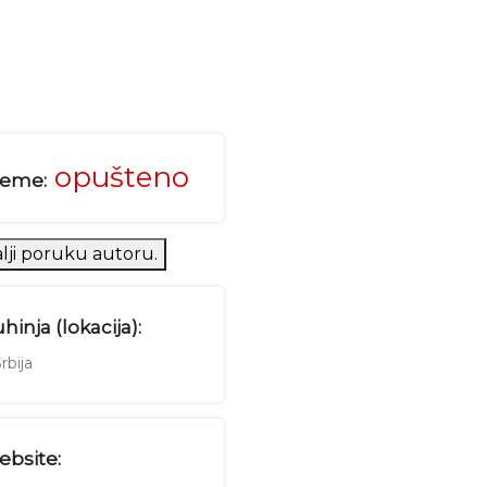
opušteno
reme:
lji poruku autoru.
hinja (lokacija):
rbija
bsite: