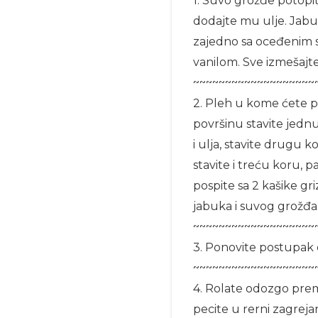
1. Suvo grožđe potopi
dodajte mu ulje. Jabu
zajedno sa oceđenim 
vanilom. Sve izmešajte
~~~~~~~~~~~~~~~~~~~
2. Pleh u kome ćete p
površinu stavite jedn
i ulja, stavite drugu
stavite i treću koru,
pospite sa 2 kašike gr
jabuka i suvog grožđa, 
~~~~~~~~~~~~~~~~~~~
3. Ponovite postupak d
~~~~~~~~~~~~~~~~~~~
4. Rolate odozgo prem
pecite u rerni zagrej