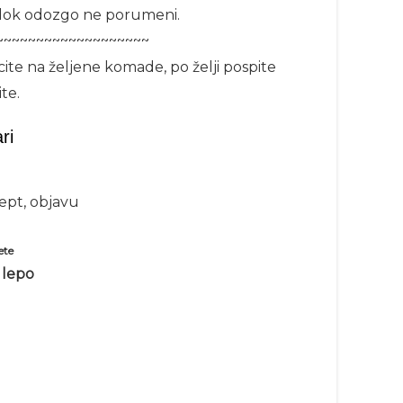
. dok odozgo ne porumeni.
~~~~~~~~~~~~~~~~~~~
ecite na željene komade, po želji pospite
te.
ri
cept, objavu
ete
 lepo