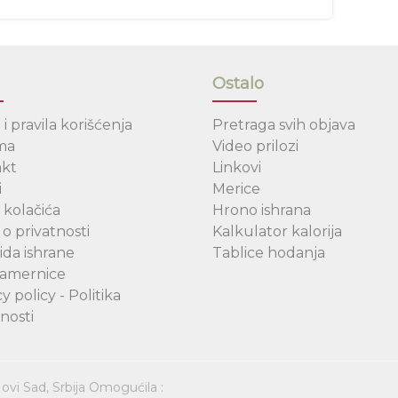
Ostalo
 i pravila korišćenja
Pretraga svih objava
ma
Video prilozi
akt
Linkovi
i
Merice
 kolačića
Hrono ishrana
 o privatnosti
Kalkulator kalorija
ida ishrane
Tablice hodanja
namernice
y policy - Politika
nosti
ovi Sad, Srbija Omogućila :