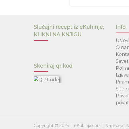
Slučajni recept iz eKuhinje:
Info:
KLIKNI NA KNJIGU
Uslovi
O na
Kont
Savet
Skeniraj qr kod
Polisa
Izjava
Piram
Site 
Privac
privat
Copyright © 2024. | eKuhinja.com | Najrecept N