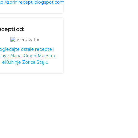
tp://zorinirecepti.blogspot.com
cepti od:
ogledajte ostale recepte i
jave člana: Grand Maestra
eKuhinje Zorica Stajić