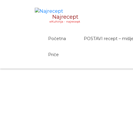
Najrecept
eKuhinja - najrecept
Početna
POSTAVI recept – mišlj
Priče