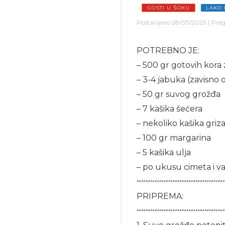
GOSTI U ŠOKU
LAKO 
Postavljeno
28/03/2025
|
Preg
POTREBNO JE:
– 500 gr gotovih kora 
– 3-4 jabuka (zavisno o
– 50 gr suvog grožđa
– 7 kašika šećera
– nekoliko kašika griz
– 100 gr margarina
– 5 kašika ulja
– po ukusu cimeta i va
~~~~~~~~~~~~~~~~~~~
PRIPREMA:
~~~~~~~~~~~~~~~~~~~