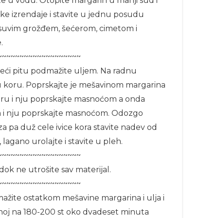
te u vodu. Otopite margarin u manji sud i
ke izrendaje i stavite u jednu posudu
suvim grožđem, šećerom, cimetom i
.
~~~~~~~~~~~~~~~~~~~
eći pitu podmažite uljem. Na radnu
u koru. Poprskajte je mešavinom margarina
 koru i nju poprskajte masnoćom a onda
 pa i nju poprskajte masnoćom. Odozgo
iza pa duž cele ivice kora stavite nadev od
lagano urolajte i stavite u pleh.
~~~~~~~~~~~~~~~~~~~
ok ne utrošite sav materijal.
~~~~~~~~~~~~~~~~~~~
ažite ostatkom mešavine margarina i ulja i
anoj na 180-200 st oko dvadeset minuta