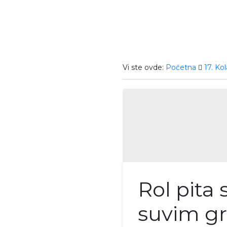
Vi ste ovde:
Početna
17. Kol
Rol pita
suvim g