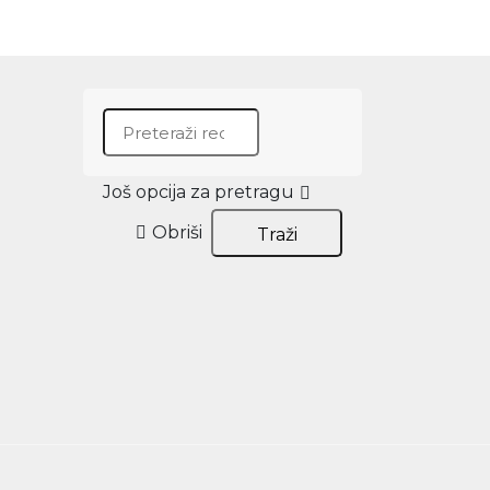
Search for:
Još opcija za pretragu
Obriši
Traži