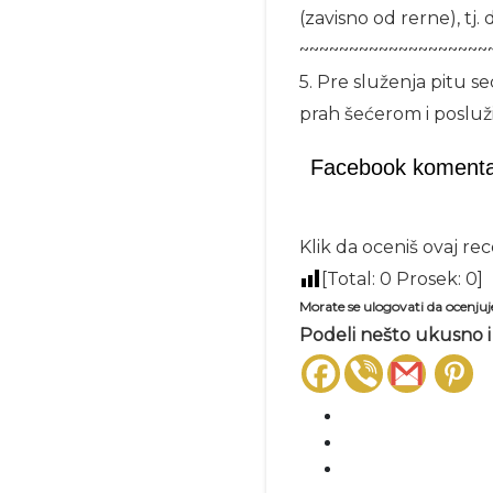
(zavisno od rerne), tj
~~~~~~~~~~~~~~~~~~~
5. Pre služenja pitu s
prah šećerom i posluži
Facebook komenta
Klik da oceniš ovaj re
[Total:
0
Prosek:
0
]
Morate se ulogovati da ocenjuj
Podeli nešto ukusno i