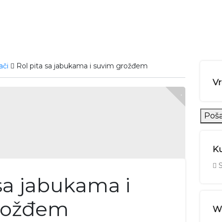
ači
Rol pita sa jabukama i suvim grožđem
V
Poša
Ku
S
 sa jabukama i
rožđem
We