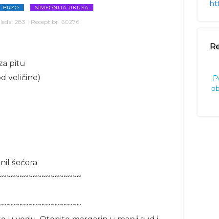
ht
I BRZO
SIMFONIJA UKUSA
leda:
283
|
Recept br.
60276
Re
za pitu
d veličine)
P
ob
a
nil šećera
~~~~~~~~~~~~~~~~~~~
~~~~~~~~~~~~~~~~~~~