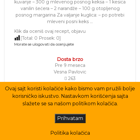
kuvanje – 300 g mlevenog posnog keksa – 1 kesica
vanilin šećera – 2 narandže – 100 g otopljenog
posnog margarina Za valjanje kuglica: – po potrebi
mleveni posni keks …
Klik da oceniš ovaj recept, objavu
[Total:
0
Prosek:
0
]
Morate se ulogovati da ocenjujete
Dosta brzo
Pre 9 meseca
Vesna Pavlovic
263
Ovaj sajt koristi kolačiće kako bismo vam pružili bolje
korisničko iskustvo. Nastavkom korišćenja sajta
slažete se sa našom politikom kolačića.
Prihvatam
Politika kolačića