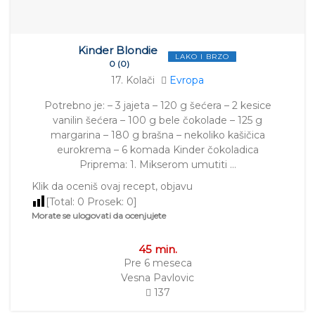
Kinder Blondie
LAKO I BRZO
0 (0)
17. Kolači
Evropa
Potrebno je: – 3 jajeta – 120 g šećera – 2 kesice
vanilin šećera – 100 g bele čokolade – 125 g
margarina – 180 g brašna – nekoliko kašičica
eurokrema – 6 komada Kinder čokoladica
Priprema: 1. Mikserom umutiti …
Klik da oceniš ovaj recept, objavu
[Total:
0
Prosek:
0
]
Morate se ulogovati da ocenjujete
45 min.
Pre 6 meseca
Vesna Pavlovic
137