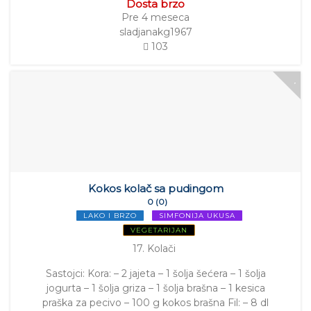
Dosta brzo
Pre 4 meseca
sladjanakg1967
103
Kokos kolač sa pudingom
0 (0)
LAKO I BRZO
SIMFONIJA UKUSA
VEGETARIJAN
17. Kolači
Sastojci: Kora: – 2 jajeta – 1 šolja šećera – 1 šolja
jogurta – 1 šolja griza – 1 šolja brašna – 1 kesica
praška za pecivo – 100 g kokos brašna Fil: – 8 dl