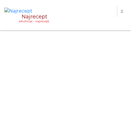
Najrecept
eKuhinja - najrecept