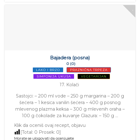
Bajadera (posna)
0 (0)
LAKO I BRZO
PRAZNIČNA TRPEZA
SIMFONIJA UKUSA
VEGETARIJAN
17. Kolači
Sastojci: – 200 ml vode – 250 g margarina – 200 g
šećera – 1 kesica vanilin šećera – 400 g posnog
mlevenog plazma keksa – 300 g mlevenih oraha –
100 g čokolade za kuvanje Glazura: – 150 g …
Klik da oceniš ovaj recept, objavu
[Total:
0
Prosek:
0
]
Morate se ulogovati da ocenjujete