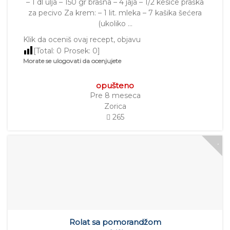
– 1 dl ulja – 150 gr brašna – 4 jaja – 1/2 kesice praška
za pecivo Za krem: – 1 lit. mleka – 7 kašika šećera
(ukoliko …
Klik da oceniš ovaj recept, objavu
[Total:
0
Prosek:
0
]
Morate se ulogovati da ocenjujete
opušteno
Pre 8 meseca
Zorica
265
Rolat sa pomorandžom