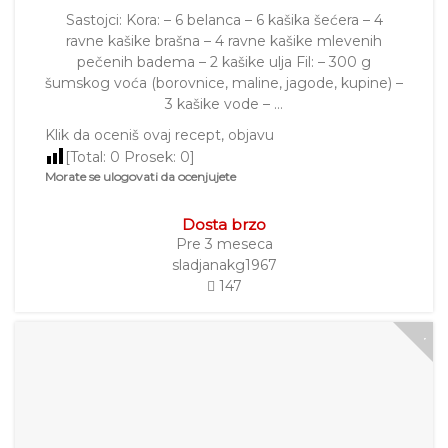
Sastojci: Kora: – 6 belanca – 6 kašika šećera – 4
ravne kašike brašna – 4 ravne kašike mlevenih
pečenih badema – 2 kašike ulja Fil: – 300 g
šumskog voća (borovnice, maline, jagode, kupine) –
3 kašike vode – …
Klik da oceniš ovaj recept, objavu
[Total:
0
Prosek:
0
]
Morate se ulogovati da ocenjujete
Dosta brzo
Pre 3 meseca
sladjanakg1967
147