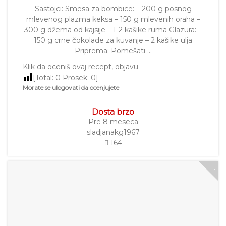
Sastojci: Smesa za bombice: – 200 g posnog
mlevenog plazma keksa – 150 g mlevenih oraha –
300 g džema od kajsije – 1-2 kašike ruma Glazura: –
150 g crne čokolade za kuvanje – 2 kašike ulja
Priprema: Pomešati …
Klik da oceniš ovaj recept, objavu
[Total:
0
Prosek:
0
]
Morate se ulogovati da ocenjujete
Dosta brzo
Pre 8 meseca
sladjanakg1967
164