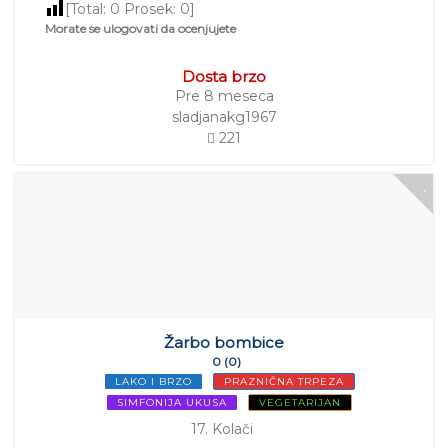
[Total:
0
Prosek:
0
]
Morate se ulogovati da ocenjujete
Dosta brzo
Pre 8 meseca
sladjanakg1967
221
Žarbo bombice
0 (0)
LAKO I BRZO
PRAZNIČNA TRPEZA
SIMFONIJA UKUSA
VEGETARIJAN
17. Kolači