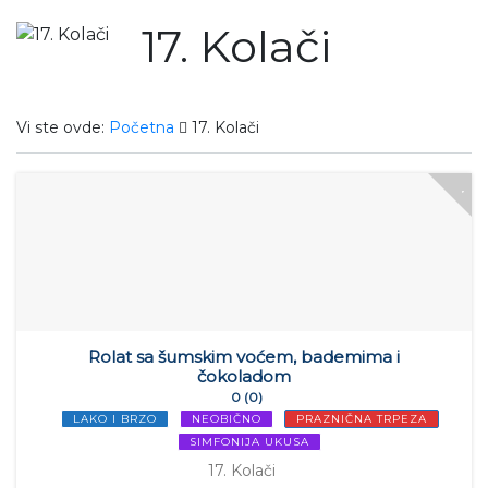
17. Kolači
Vi ste ovde:
Početna
17. Kolači
Rolat sa šumskim voćem, bademima i
čokoladom
0 (0)
LAKO I BRZO
NEOBIČNO
PRAZNIČNA TRPEZA
SIMFONIJA UKUSA
17. Kolači