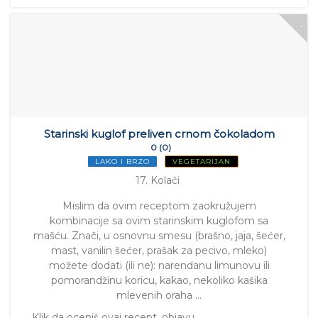
Starinski kuglof preliven crnom čokoladom
0 (0)
LAKO I BRZO
VEGETARIJAN
17. Kolači
Mislim da ovim receptom zaokružujem
kombinacije sa ovim starinskim kuglofom sa
mašću. Znači, u osnovnu smesu (brašno, jaja, šećer,
mast, vanilin šećer, prašak za pecivo, mleko)
možete dodati (ili ne): narendanu limunovu ili
pomorandžinu koricu, kakao, nekoliko kašika
mlevenih oraha …
Klik da oceniš ovaj recept, objavu