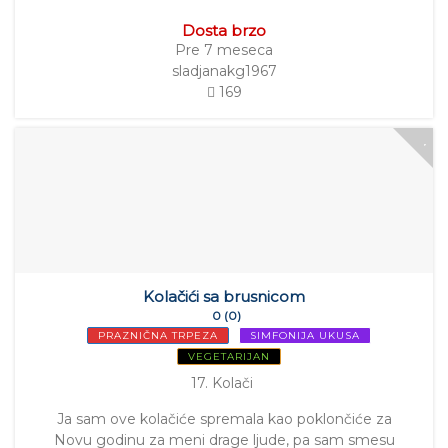
Dosta brzo
Pre 7 meseca
sladjanakg1967
169
Kolačići sa brusnicom
0 (0)
PRAZNIČNA TRPEZA
SIMFONIJA UKUSA
VEGETARIJAN
17. Kolači
Ja sam ove kolačiće spremala kao poklončiće za
Novu godinu za meni drage ljude, pa sam smesu