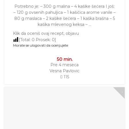
Potrebno je: – 300 g malina – 4 kašike šećera I još:
– 120 g ovsenih pahuljica – 1 kašičica arome vanile –
80 g maslaca – 2 kašike šećera – 1 kaška brašna – 5
kašika mlevenog keksa – …
Klik da oceniš ovaj recept, objavu
[Total:
0
Prosek:
0
]
Morate se ulogovati da ocenjujete
50 min.
Pre 4 meseca
Vesna Pavlovic
115