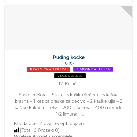
Puding kocke
0 (0)
PRAZNIČNA TRPEZA
SIMFONIJA UKUSA
VEGETARIJAN
17. Kolači
Sastojci: Kora: – 5 jaja – 5 kašika šećera – 5 kašika
brašna – 1 kesica praška za pecivo – 2 kašike ulja – 2
kašike kakaoa Preliv: – 200 g šećera – 400 ml vode
– 1/2 limuna – …
Klik da oceniš ovaj recept, objavu
[Total:
0
Prosek:
0
]
Morate se ulogovati da ocenjujete