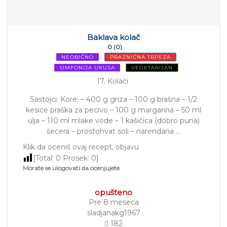
Baklava kolač
0 (0)
NEOBIČNO
PRAZNIČNA TRPEZA
SIMFONIJA UKUSA
VEGETARIJAN
17. Kolači
Sastojci: Kore: – 400 g griza – 100 g brašna – 1/2
kesice praška za pecivo – 100 g margarina – 50 ml
ulja – 110 ml mlake vode – 1 kašičica (dobro puna)
šećera – prostohvat soli – narendana …
Klik da oceniš ovaj recept, objavu
[Total:
0
Prosek:
0
]
Morate se ulogovati da ocenjujete
opušteno
Pre 8 meseca
sladjanakg1967
182