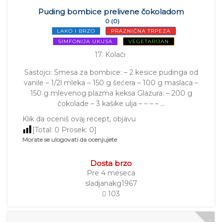
Puding bombice prelivene čokoladom
0 (0)
LAKO I BRZO
PRAZNIČNA TRPEZA
SIMFONIJA UKUSA
VEGETARIJAN
17. Kolači
Sastojci: Smesa za bombice: – 2 kesice pudinga od
vanile – 1/2l mleka – 150 g šećera – 100 g maslaca –
150 g mlevenog plazma keksa Glazura: – 200 g
čokolade – 3 kašike ulja – – – – …
Klik da oceniš ovaj recept, objavu
[Total:
0
Prosek:
0
]
Morate se ulogovati da ocenjujete
Dosta brzo
Pre 4 meseca
sladjanakg1967
103