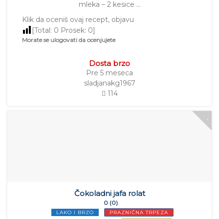
mleka – 2 kesice …
Klik da oceniš ovaj recept, objavu
[Total:
0
Prosek:
0
]
Morate se ulogovati da ocenjujete
Dosta brzo
Pre 5 meseca
sladjanakg1967
114
Čokoladni jafa rolat
0 (0)
LAKO I BRZO
PRAZNIČNA TRPEZA