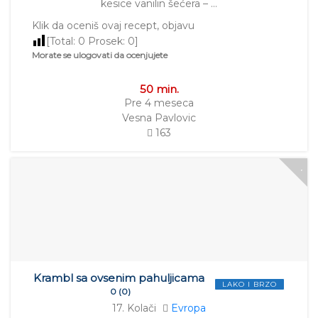
kesice vanilin šećera – …
Klik da oceniš ovaj recept, objavu
[Total:
0
Prosek:
0
]
Morate se ulogovati da ocenjujete
50 min.
Pre 4 meseca
Vesna Pavlovic
163
Krambl sa ovsenim pahuljicama
LAKO I BRZO
0 (0)
17. Kolači
Evropa