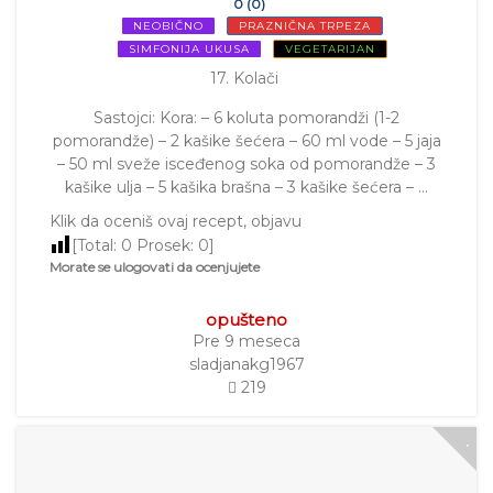
0 (0)
NEOBIČNO
PRAZNIČNA TRPEZA
SIMFONIJA UKUSA
VEGETARIJAN
17. Kolači
Sastojci: Kora: – 6 koluta pomorandži (1-2
pomorandže) – 2 kašike šećera – 60 ml vode – 5 jaja
– 50 ml sveže isceđenog soka od pomorandže – 3
kašike ulja – 5 kašika brašna – 3 kašike šećera – …
Klik da oceniš ovaj recept, objavu
[Total:
0
Prosek:
0
]
Morate se ulogovati da ocenjujete
opušteno
Pre 9 meseca
sladjanakg1967
219