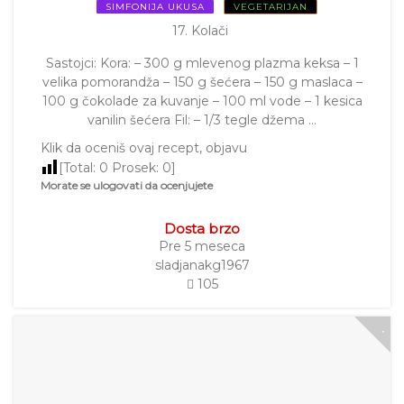
SIMFONIJA UKUSA
VEGETARIJAN
17. Kolači
Sastojci: Kora: – 300 g mlevenog plazma keksa – 1
velika pomorandža – 150 g šećera – 150 g maslaca –
100 g čokolade za kuvanje – 100 ml vode – 1 kesica
vanilin šećera Fil: – 1/3 tegle džema …
Klik da oceniš ovaj recept, objavu
[Total:
0
Prosek:
0
]
Morate se ulogovati da ocenjujete
Dosta brzo
Pre 5 meseca
sladjanakg1967
105