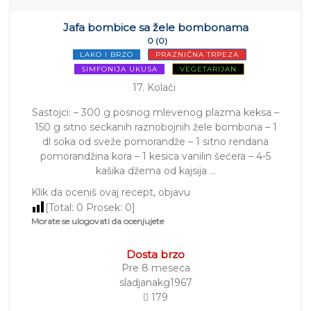
Jafa bombice sa žele bombonama
0 (0)
LAKO I BRZO
PRAZNIČNA TRPEZA
SIMFONIJA UKUSA
VEGETARIJAN
17. Kolači
Sastojci: – 300 g posnog mlevenog plazma keksa –
150 g sitno seckanih raznobojnih žele bombona – 1
dl soka od sveže pomorandže – 1 sitno rendana
pomorandžina kora – 1 kesica vanilin šećera – 4-5
kašika džema od kajsija …
Klik da oceniš ovaj recept, objavu
[Total:
0
Prosek:
0
]
Morate se ulogovati da ocenjujete
Dosta brzo
Pre 8 meseca
sladjanakg1967
179