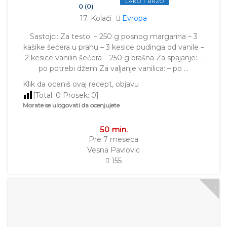
LAKO I BRZO
0 (0)
17. Kolači
Evropa
Sastojci: Za testo: – 250 g posnog margarina – 3
kašike šećera u prahu – 3 kesice pudinga od vanile –
2 kesice vanilin šećera – 250 g brašna Za spajanje: –
po potrebi džem Za valjanje vanilica: – po …
Klik da oceniš ovaj recept, objavu
[Total:
0
Prosek:
0
]
Morate se ulogovati da ocenjujete
50 min.
Pre 7 meseca
Vesna Pavlovic
155