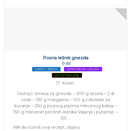
Posna lešnik gnezda
0 (0)
LAKO I BRZO
SIMFONIJA UKUSA
VEGETARIJAN
17. Kolači
Sastojci: Smesa za gnezda: – 200 g šećera – 2 dl
vode – 150 g margarina – 100 g čokolade za
kuvanje – 250 g posnog plazma mlevenog keksa –
150 g mlevenih pečenih lešnika Valjanje i punjenje: –
150 …
Klik da oceniš ovaj recept, objavu