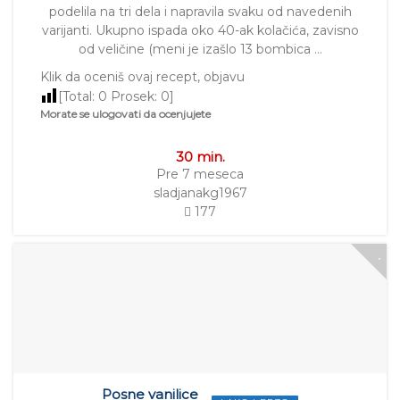
podelila na tri dela i napravila svaku od navedenih
varijanti. Ukupno ispada oko 40-ak kolačića, zavisno
od veličine (meni je izašlo 13 bombica …
Klik da oceniš ovaj recept, objavu
[Total:
0
Prosek:
0
]
Morate se ulogovati da ocenjujete
30 min.
Pre 7 meseca
sladjanakg1967
177
Posne vanilice