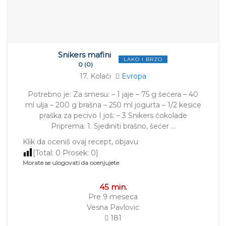
Snikers mafini
LAKO I BRZO
0 (0)
17. Kolači
Evropa
Potrebno je: Za smesu: – 1 jaje – 75 g šećera – 40
ml ulja – 200 g brašna – 250 ml jogurta – 1/2 kesice
praška za pecivo I još: – 3 Snikers čokolade
Priprema: 1. Sjediniti brašno, šećer …
Klik da oceniš ovaj recept, objavu
[Total:
0
Prosek:
0
]
Morate se ulogovati da ocenjujete
45 min.
Pre 9 meseca
Vesna Pavlovic
181