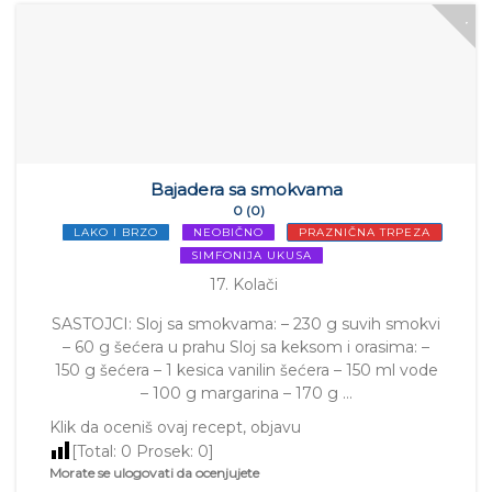
Bajadera sa smokvama
0 (0)
LAKO I BRZO
NEOBIČNO
PRAZNIČNA TRPEZA
SIMFONIJA UKUSA
17. Kolači
SASTOJCI: Sloj sa smokvama: – 230 g suvih smokvi
– 60 g šećera u prahu Sloj sa keksom i orasima: –
150 g šećera – 1 kesica vanilin šećera – 150 ml vode
– 100 g margarina – 170 g …
Klik da oceniš ovaj recept, objavu
[Total:
0
Prosek:
0
]
Morate se ulogovati da ocenjujete