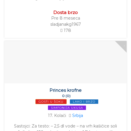
Dosta brzo
Pre 8 meseca
sladjanakg1967
178
Princes krofne
0 (0)
GOSTI U ŠOKU
LAKO I BRZO
SIMFONIJA UKUSA
17. Kolači
Srbija
Sastojci: Za testo: – 2,5 dl vode – na vrh kašičice soli