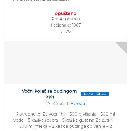
opušteno
Pre 4 meseca
sladjanakg1967
178
Voćni kolač sa pudingom
LAKO I BRZO
0 (0)
17. Kolači
Evropa
Potrebno je: Za voćni fil: – 500 g višanja – 500 ml
vode – 5 kašika šećera – 5 kašika gustina Za žuti fil: –
500 ml mleka – 2 kesice pudinga od vanile – 2