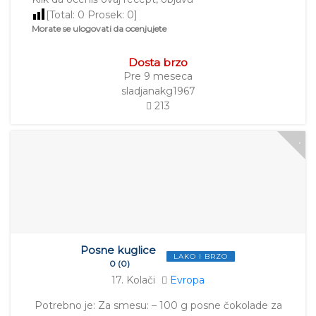
[Total:
0
Prosek:
0
]
Morate se ulogovati da ocenjujete
Dosta brzo
Pre 9 meseca
sladjanakg1967
213
Posne kuglice
LAKO I BRZO
0 (0)
17. Kolači
Evropa
Potrebno je: Za smesu: – 100 g posne čokolade za