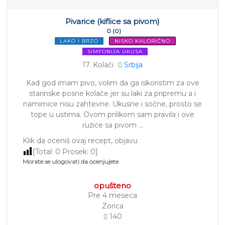
Pivarice (kiflice sa pivom)
0 (0)
LAKO I BRZO
NISKO KALORIČNO
SIMFONIJA UKUSA
17. Kolači
Srbija
Kad god imam pivo, volim da ga iskoristim za ove
starinske posne kolače jer su laki za pripremu a i
namirnice nisu zahtevne. Ukusne i sočne, prosto se
tope u ustima. Ovom prilikom sam pravila i ove
ružice sa pivom …
Klik da oceniš ovaj recept, objavu
[Total:
0
Prosek:
0
]
Morate se ulogovati da ocenjujete
opušteno
Pre 4 meseca
Zorica
140