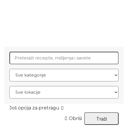
Search for:
Još opcija za pretragu
Obriši
Traži