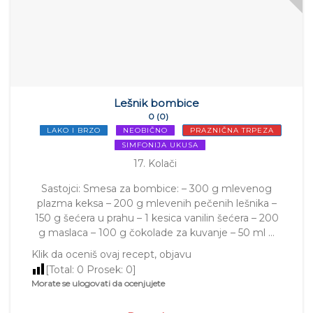
Lešnik bombice
0 (0)
LAKO I BRZO
NEOBIČNO
PRAZNIČNA TRPEZA
SIMFONIJA UKUSA
17. Kolači
Sastojci: Smesa za bombice: – 300 g mlevenog
plazma keksa – 200 g mlevenih pečenih lešnika –
150 g šećera u prahu – 1 kesica vanilin šećera – 200
g maslaca – 100 g čokolade za kuvanje – 50 ml …
Klik da oceniš ovaj recept, objavu
[Total:
0
Prosek:
0
]
Morate se ulogovati da ocenjujete