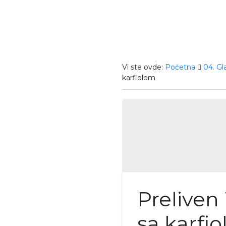
Vi ste ovde:
Početna
04. Gl
karfiolom
Preliven
sa karfi