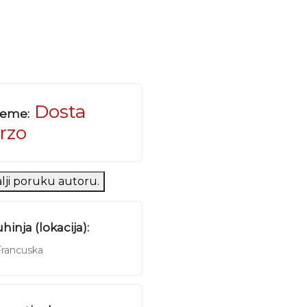
Dosta
reme:
rzo
lji poruku autoru.
hinja (lokacija):
rancuska