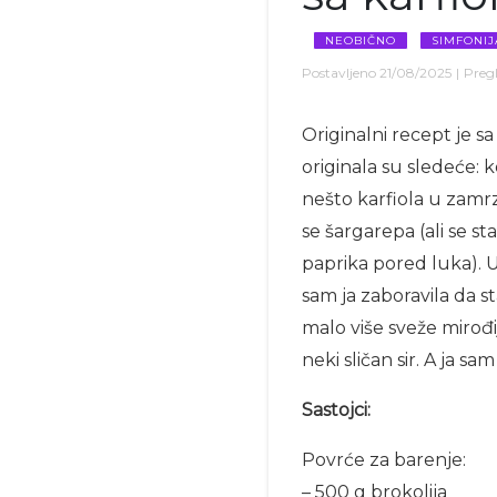
NEOBIČNO
SIMFONIJ
Postavljeno
21/08/2025
|
Pregl
Originalni recept je sa
originala su sledeće: ko
nešto karfiola u zamrz
se šargarepa (ali se st
paprika pored luka). U
sam ja zaboravila da sta
malo više sveže mirođi
neki sličan sir. A ja s
Sastojci:
Povrće za barenje:
– 500 g brokolija