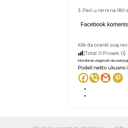
3. Peći u rerni na 180
Facebook komenta
Klik da oceniš ovaj re
[Total:
0
Prosek:
0
]
Morate se ulogovati da ocenjuj
Podeli nešto ukusno i