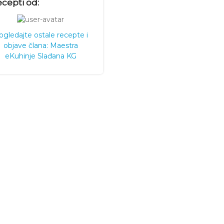
cepti od:
ogledajte ostale recepte i
objave člana: Maestra
eKuhinje Slađana KG