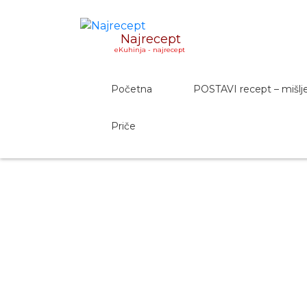
Najrecept
eKuhinja - najrecept
Početna
POSTAVI recept – mišlj
Priče