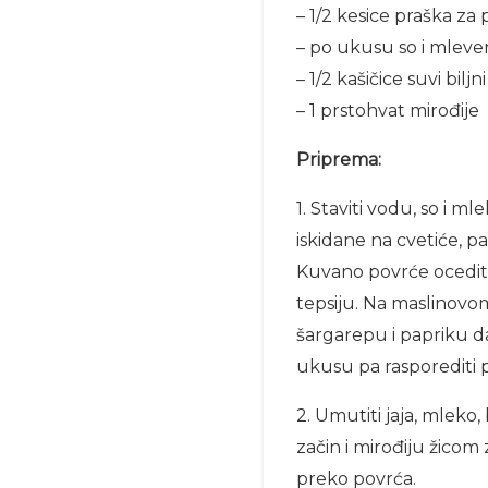
– 1/2 kesice praška za 
– po ukusu so i mleven
– 1/2 kašičice suvi biljn
– 1 prstohvat mirođije
Priprema:
1. Staviti vodu, so i ml
iskidane na cvetiće, p
Kuvano povrće ocediti
tepsiju. Na maslinovom
šargarepu i papriku da
ukusu pa rasporediti pr
2. Umutiti jaja, mleko, 
začin i mirođiju žicom
preko povrća.