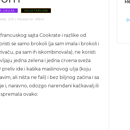
Re
A UKUSA
VEGETARIJAN
eda:
236
|
Recept br.
61841
P
 francuskog sajta Cookrate i razlike od
risti se samo brokoli (ja sam imala i brokoli i
ivaču, pa sam ih iskombinovala), ne koristi
avljaju jedna zelena i jedna crvena sveža
 preliv ide i kašika maslinovog ulja (koju
vim, ali ništa ne fali) i bez biljnog začina i sa
je i, naravno, odozgo narendani kačkavalj ili
am spremala ovako: