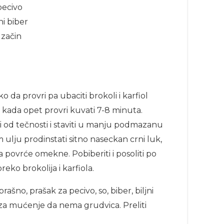
pecivo
i biber
i začin
eko da provri pa ubaciti brokoli i karfiol
a kada opet provri kuvati 7-8 minuta.
 od tečnosti i staviti u manju podmazanu
 ulju prodinstati sitno naseckan crni luk,
 povrće omekne. Pobiberiti i posoliti po
eko brokolija i karfiola.
brašno, prašak za pecivo, so, biber, biljni
 za mućenje da nema grudvica. Preliti