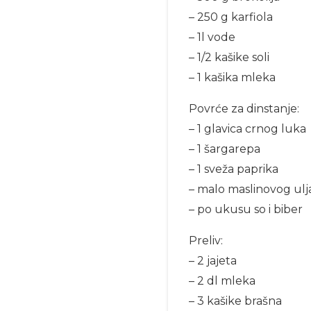
– 250 g karfiola
– 1l vode
– 1/2 kašike soli
– 1 kašika mleka
Povrće za dinstanje:
– 1 glavica crnog luka
– 1 šargarepa
– 1 sveža paprika
– malo maslinovog ulj
– po ukusu so i biber
Preliv:
– 2 jajeta
– 2 dl mleka
– 3 kašike brašna