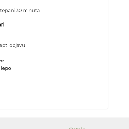
 stepani 30 minuta.
ri
cept, objavu
ete
 lepo