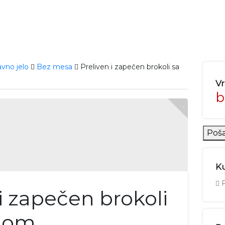
avno jelo
Bez mesa
Preliven i zapečen brokoli sa
V
b
Poša
Ku
F
 i zapečen brokoli
olom